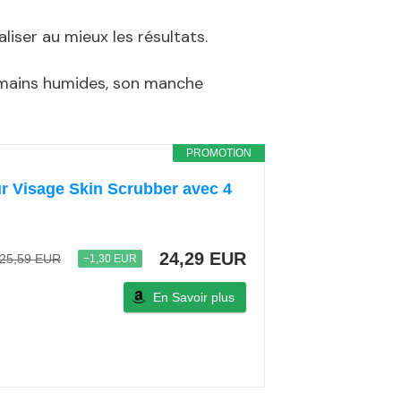
liser au mieux les résultats.
s mains humides, son manche
PROMOTION
r Visage Skin Scrubber avec 4
24,29 EUR
25,59 EUR
−1,30 EUR
En Savoir plus