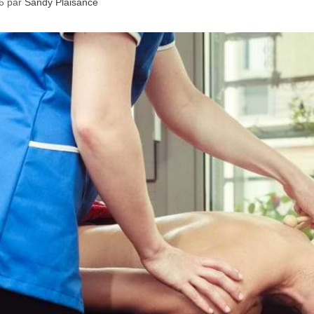
26
par
Sandy Plaisance