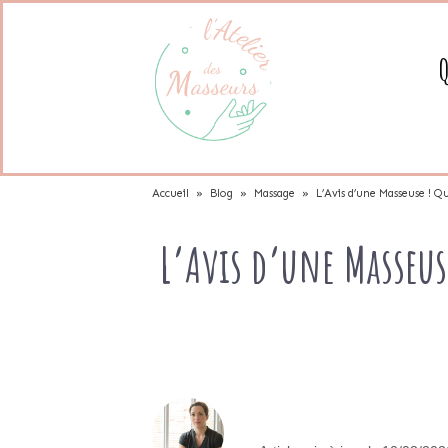
Accueil
»
Blog
»
Massage
»
L’Avis d’une Masseuse ! Qu
L’Avis d’une Masseuse